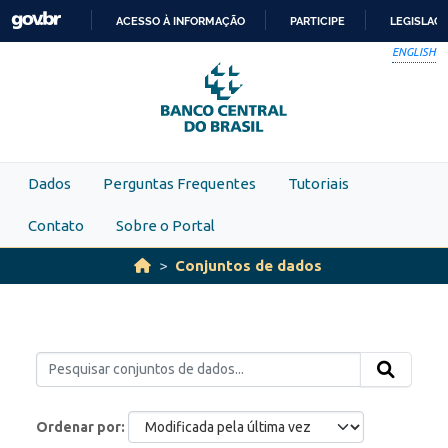
Skip to main content
ACESSO À INFORMAÇÃO
PARTICIPE
LEGISLAÇ
IR
ENGLISH
PARA
O
CONTEÚDO
Dados
Perguntas Frequentes
Tutoriais
Contato
Sobre o Portal
Conjuntos de dados
Ordenar por