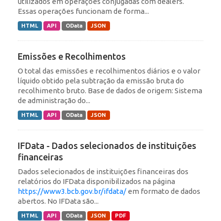
utilizados em operações conjugadas com dealers.
Essas operações funcionam de forma...
HTML
API
OData
JSON
Emissões e Recolhimentos
O total das emissões e recolhimentos diários e o valor
líquido obtido pela subtração da emissão bruta do
recolhimento bruto. Base de dados de origem: Sistema
de administração do...
HTML
API
OData
JSON
IFData - Dados selecionados de instituições
financeiras
Dados selecionados de instituições financeiras dos
relatórios do IFData disponibilizados na página
https://www3.bcb.gov.br/ifdata/
em formato de dados
abertos. No IFData são...
HTML
API
OData
JSON
PDF