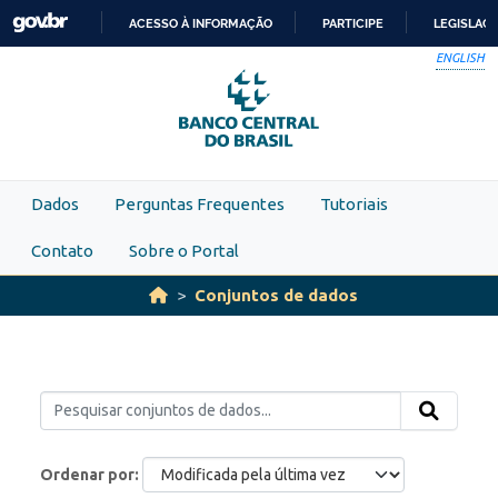
Skip to main content
ACESSO À INFORMAÇÃO
PARTICIPE
LEGISLAÇ
IR
ENGLISH
PARA
O
CONTEÚDO
Dados
Perguntas Frequentes
Tutoriais
Contato
Sobre o Portal
Conjuntos de dados
Ordenar por