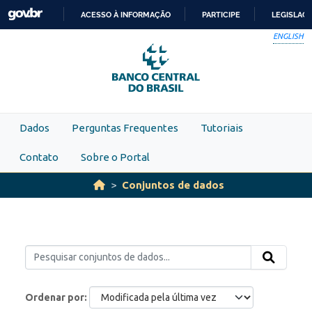
Skip to main content
ACESSO À INFORMAÇÃO
PARTICIPE
LEGISLAÇ
IR
ENGLISH
PARA
O
CONTEÚDO
Dados
Perguntas Frequentes
Tutoriais
Contato
Sobre o Portal
Conjuntos de dados
Ordenar por