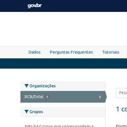
Skip to main content
Dados
Perguntas Frequentes
Tutoriais
Organizações
BCB/Dstat
x
1
1 c
Grupos
Forma
Não há Grupos que correspondam a