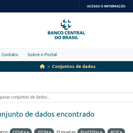
ACESSO À INFORMAÇÃO
IR
PARA
O
CONTEÚDO
Contato
Sobre o Portal
Conjuntos de dados
onjunto de dados encontrado
tos:
OData
JSON
Etiquetas:
Portfólio
ROF