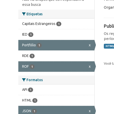
essa busca
Organ
Etiquetas
Capitais Estrangeiros
1
Publ
Os re
IED
1
perío
Portfólio
x
1
HTM
RDE
1
Você t
ROF
x
1
Formatos
API
1
HTML
1
JSON
x
1