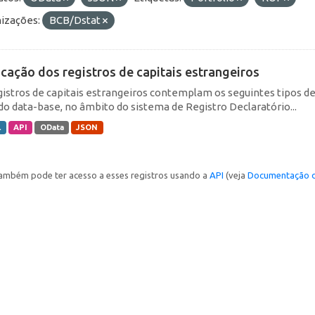
izações:
BCB/Dstat
icação dos registros de capitais estrangeiros
gistros de capitais estrangeiros contemplam os seguintes tipos d
do data-base, no âmbito do sistema de Registro Declaratório...
L
API
OData
JSON
ambém pode ter acesso a esses registros usando a
API
(veja
Documentação d