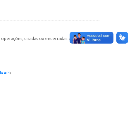
e operações, criadas ou encerradas em cada
a API
).