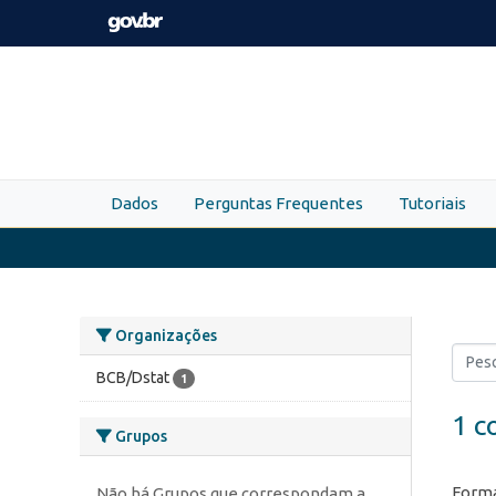
Skip to main content
Dados
Perguntas Frequentes
Tutoriais
Organizações
BCB/Dstat
1
1 c
Grupos
Forma
Não há Grupos que correspondam a