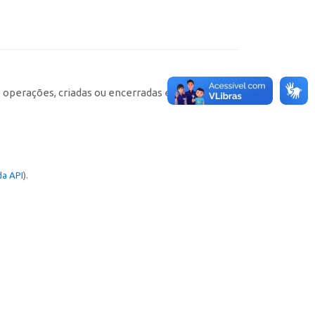
e operações, criadas ou encerradas em cada
a API
).