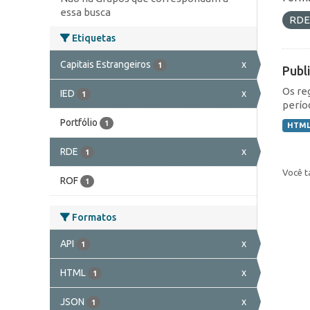
essa busca
RD
Etiquetas
Capitais Estrangeiros
x
1
Publ
Os re
IED
x
1
perío
Portfólio
1
HTM
RDE
x
1
Você t
ROF
1
Formatos
API
x
1
HTML
x
1
JSON
x
1