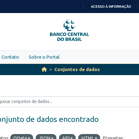
ACESSO À INFORMAÇÃO
IR
PARA
O
CONTEÚDO
Contato
Sobre o Portal
Conjuntos de dados
onjunto de dados encontrado
tos:
OData
JSON
API
HTML
Etiquetas: