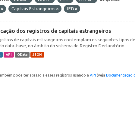
E
Capitais Estrangeiros
IED
icação dos registros de capitais estrangeiros
gistros de capitais estrangeiros contemplam os seguintes tipos d
do data-base, no âmbito do sistema de Registro Declaratório...
L
API
OData
JSON
ambém pode ter acesso a esses registros usando a
API
(veja
Documentação d