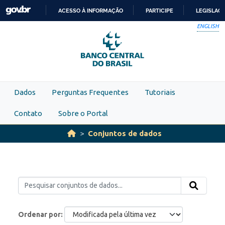
Skip to main content
ACESSO À INFORMAÇÃO
PARTICIPE
LEGISLAÇ
IR
ENGLISH
PARA
O
CONTEÚDO
Dados
Perguntas Frequentes
Tutoriais
Contato
Sobre o Portal
Conjuntos de dados
Ordenar por