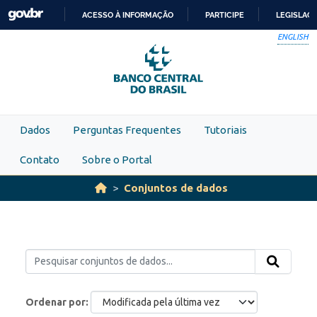
Skip to main content
ACESSO À INFORMAÇÃO
PARTICIPE
LEGISLAÇ
IR
ENGLISH
PARA
O
CONTEÚDO
Dados
Perguntas Frequentes
Tutoriais
Contato
Sobre o Portal
Conjuntos de dados
Ordenar por