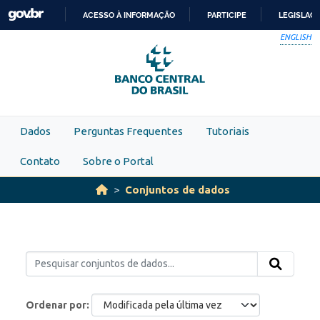
Skip to main content
ACESSO À INFORMAÇÃO
PARTICIPE
LEGISLAÇ
IR
ENGLISH
PARA
O
CONTEÚDO
Dados
Perguntas Frequentes
Tutoriais
Contato
Sobre o Portal
Conjuntos de dados
Ordenar por