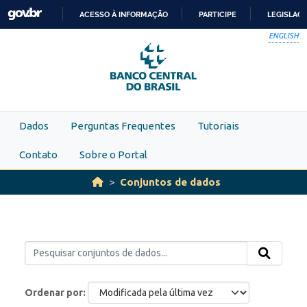
Skip to main content
ACESSO À INFORMAÇÃO
PARTICIPE
LEGISLAÇ
IR
ENGLISH
PARA
O
CONTEÚDO
Dados
Perguntas Frequentes
Tutoriais
Contato
Sobre o Portal
Conjuntos de dados
Ordenar por