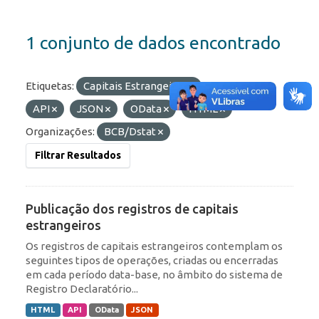
1 conjunto de dados encontrado
Etiquetas:
Capitais Estrangeiros
Formatos:
API
JSON
OData
HTML
Organizações:
BCB/Dstat
Filtrar Resultados
Publicação dos registros de capitais
estrangeiros
Os registros de capitais estrangeiros contemplam os
seguintes tipos de operações, criadas ou encerradas
em cada período data-base, no âmbito do sistema de
Registro Declaratório...
HTML
API
OData
JSON