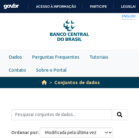
Skip to main content
ACESSO À INFORMAÇÃO
PARTICIPE
LEGISLAÇ
IR
ENGLISH
PARA
O
CONTEÚDO
Dados
Perguntas Frequentes
Tutoriais
Contato
Sobre o Portal
Conjuntos de dados
Ordenar por