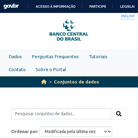
Skip to main content
ACESSO À INFORMAÇÃO
PARTICIPE
LEGISLAÇ
IR
ENGLISH
PARA
O
CONTEÚDO
Dados
Perguntas Frequentes
Tutoriais
Contato
Sobre o Portal
Conjuntos de dados
Ordenar por