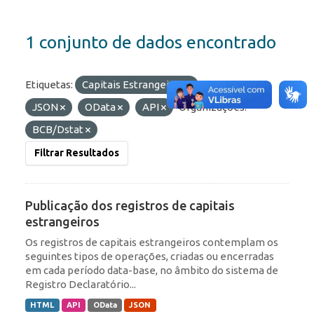
1 conjunto de dados encontrado
Etiquetas:
Capitais Estrangeiros
Formatos:
JSON
OData
API
Organizações:
BCB/Dstat
Filtrar Resultados
Publicação dos registros de capitais
estrangeiros
Os registros de capitais estrangeiros contemplam os
seguintes tipos de operações, criadas ou encerradas
em cada período data-base, no âmbito do sistema de
Registro Declaratório...
HTML
API
OData
JSON