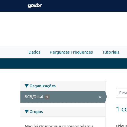
Skip to main content
Dados
Perguntas Frequentes
Tutoriais
Organizações
BCB/Dstat
x
1
1 c
Grupos
Etiqu
Não há Grupos que correspondam a