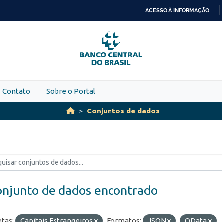
ACESSO À INFORMAÇÃO
IR
PARA
O
CONTEÚDO
Contato
Sobre o Portal
Conjuntos de dados
onjunto de dados encontrado
etas:
Capitais Estrangeiros
Formatos:
JSON
OData