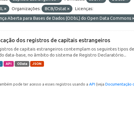
ML
Organizações:
BCB/Dstat
Licenças:
ença Aberta para Bases de Dados (ODbL) do Open Data Commons
icação dos registros de capitais estrangeiros
gistros de capitais estrangeiros contemplam os seguintes tipos d
do data-base, no âmbito do sistema de Registro Declaratório...
L
API
OData
JSON
ambém pode ter acesso a esses registros usando a
API
(veja
Documentação d