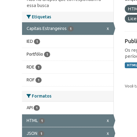
essa busca
HT
Etiquetas
Lic
Capitais Estrangeiros
x
1
Publ
IED
1
Os re
Portfólio
1
perío
HTM
RDE
1
ROF
1
Você t
Formatos
API
1
HTML
x
1
JSON
x
1