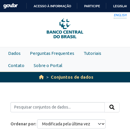
Skip to main content
ACESSO À INFORMAÇÃO
PARTICIPE
LEGISLAÇ
IR
ENGLISH
PARA
O
CONTEÚDO
Dados
Perguntas Frequentes
Tutoriais
Contato
Sobre o Portal
Conjuntos de dados
Ordenar por