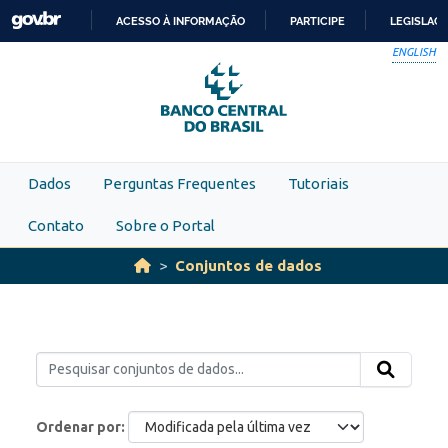
Skip to main content
ACESSO À INFORMAÇÃO
PARTICIPE
LEGISLAÇ
IR
ENGLISH
PARA
O
CONTEÚDO
Dados
Perguntas Frequentes
Tutoriais
Contato
Sobre o Portal
Conjuntos de dados
Ordenar por