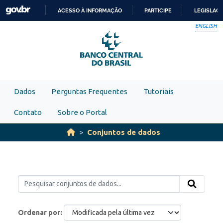
Skip to main content
ACESSO À INFORMAÇÃO
PARTICIPE
LEGISLAÇ
IR
ENGLISH
PARA
O
CONTEÚDO
Dados
Perguntas Frequentes
Tutoriais
Contato
Sobre o Portal
Conjuntos de dados
Ordenar por