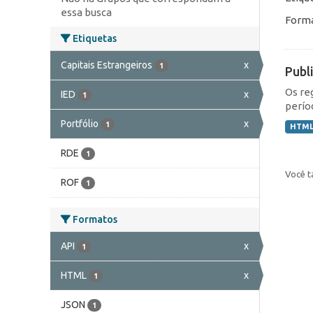
essa busca
Forma
Etiquetas
Capitais Estrangeiros
x
1
Publ
Os re
IED
x
1
perío
Portfólio
x
1
HTM
RDE
1
Você t
ROF
1
Formatos
API
x
1
HTML
x
1
JSON
1