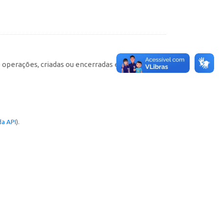
e operações, criadas ou encerradas em cada
a API
).