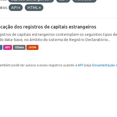
tos:
API
HTML
icação dos registros de capitais estrangeiros
gistros de capitais estrangeiros contemplam os seguintes tipos d
do data-base, no âmbito do sistema de Registro Declaratório...
L
API
OData
JSON
ambém pode ter acesso a esses registros usando a
API
(veja
Documentação d