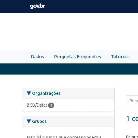
Skip to main content
Dados
Perguntas Frequentes
Tutoriais
Organizações
BCB/Dstat
1
1 c
Grupos
Etiqu
Não há Grupos que correspondam a