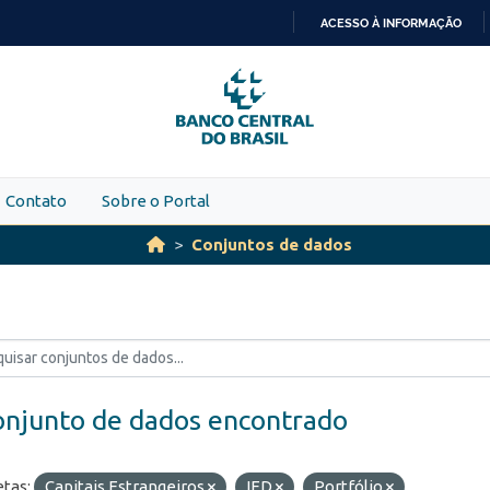
ACESSO À INFORMAÇÃO
IR
PARA
O
CONTEÚDO
Contato
Sobre o Portal
Conjuntos de dados
onjunto de dados encontrado
etas:
Capitais Estrangeiros
IED
Portfólio