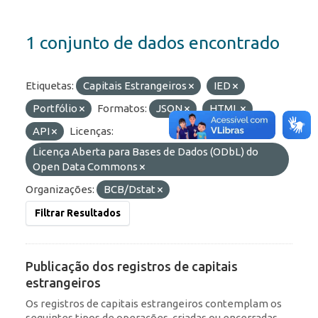
1 conjunto de dados encontrado
Etiquetas:
Capitais Estrangeiros
IED
Portfólio
Formatos:
JSON
HTML
API
Licenças:
Licença Aberta para Bases de Dados (ODbL) do
Open Data Commons
Organizações:
BCB/Dstat
Filtrar Resultados
Publicação dos registros de capitais
estrangeiros
Os registros de capitais estrangeiros contemplam os
seguintes tipos de operações, criadas ou encerradas