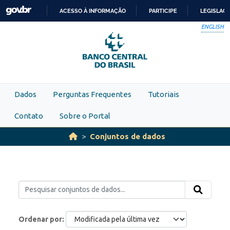
Skip to main content
ACESSO À INFORMAÇÃO
PARTICIPE
LEGISLAÇ
IR
ENGLISH
PARA
O
CONTEÚDO
Dados
Perguntas Frequentes
Tutoriais
Contato
Sobre o Portal
Conjuntos de dados
Ordenar por