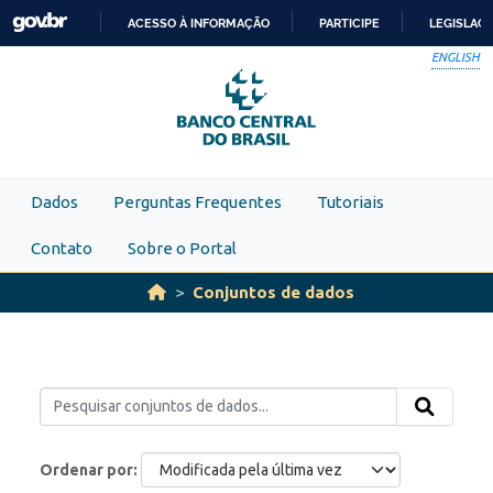
Skip to main content
ACESSO À INFORMAÇÃO
PARTICIPE
LEGISLAÇ
IR
ENGLISH
PARA
O
CONTEÚDO
Dados
Perguntas Frequentes
Tutoriais
Contato
Sobre o Portal
Conjuntos de dados
Ordenar por