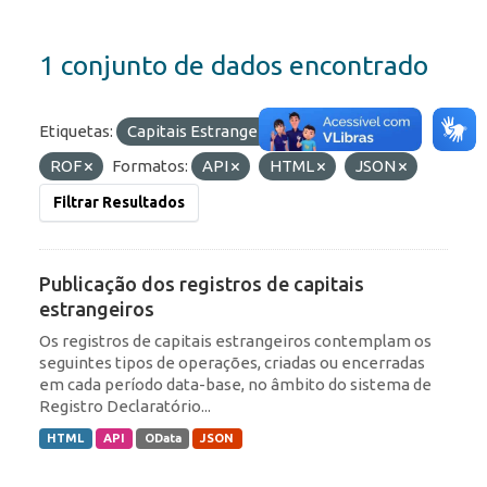
1 conjunto de dados encontrado
Etiquetas:
Capitais Estrangeiros
IED
ROF
Formatos:
API
HTML
JSON
Filtrar Resultados
Publicação dos registros de capitais
estrangeiros
Os registros de capitais estrangeiros contemplam os
seguintes tipos de operações, criadas ou encerradas
em cada período data-base, no âmbito do sistema de
Registro Declaratório...
HTML
API
OData
JSON