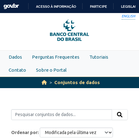
Skip to main content
ACESSO À INFORMAÇÃO
PARTICIPE
LEGISLAÇ
IR
ENGLISH
PARA
O
CONTEÚDO
Dados
Perguntas Frequentes
Tutoriais
Contato
Sobre o Portal
Conjuntos de dados
Ordenar por