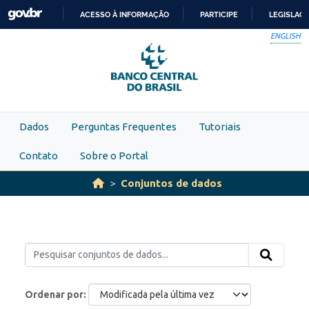
Skip to main content
ACESSO À INFORMAÇÃO
PARTICIPE
LEGISLAÇ
IR
ENGLISH
PARA
O
CONTEÚDO
Dados
Perguntas Frequentes
Tutoriais
Contato
Sobre o Portal
Conjuntos de dados
Ordenar por