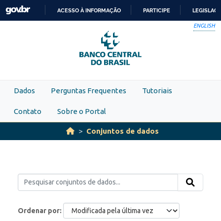
Skip to main content
ACESSO À INFORMAÇÃO
PARTICIPE
LEGISLAÇ
IR
ENGLISH
PARA
O
CONTEÚDO
Dados
Perguntas Frequentes
Tutoriais
Contato
Sobre o Portal
Conjuntos de dados
Ordenar por