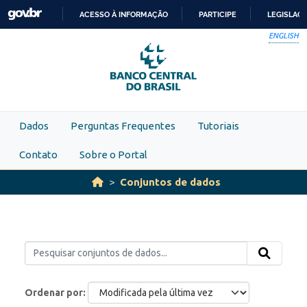
Skip to main content
ACESSO À INFORMAÇÃO
PARTICIPE
LEGISLAÇ
IR
ENGLISH
PARA
O
CONTEÚDO
Dados
Perguntas Frequentes
Tutoriais
Contato
Sobre o Portal
Conjuntos de dados
Ordenar por