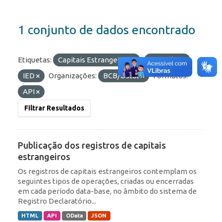
1 conjunto de dados encontrado
Etiquetas:
Capitais Estrangeiros
Portfólio
IED
Organizações:
BCB/Dstat
Formatos:
API
Filtrar Resultados
Publicação dos registros de capitais
estrangeiros
Os registros de capitais estrangeiros contemplam os
seguintes tipos de operações, criadas ou encerradas
em cada período data-base, no âmbito do sistema de
Registro Declaratório...
HTML
API
OData
JSON