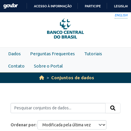
Skip to main content
ACESSO À INFORMAÇÃO
PARTICIPE
LEGISLAÇ
IR
ENGLISH
PARA
O
CONTEÚDO
Dados
Perguntas Frequentes
Tutoriais
Contato
Sobre o Portal
Conjuntos de dados
Ordenar por