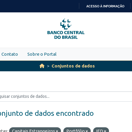
ACESSO À INFORMAÇÃO
IR
PARA
O
CONTEÚDO
Contato
Sobre o Portal
Conjuntos de dados
onjunto de dados encontrado
etas:
Capitais Estrangeiros
Portfólio
IED