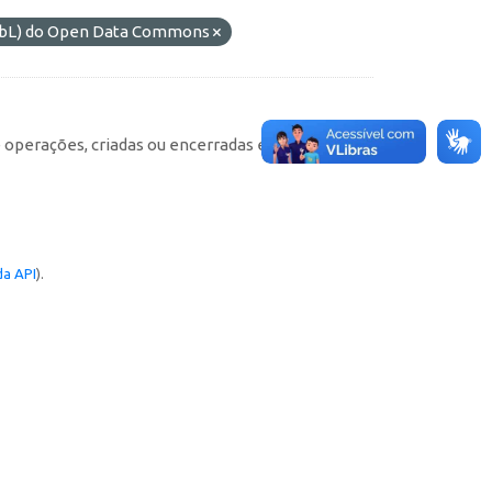
ODbL) do Open Data Commons
e operações, criadas ou encerradas em cada
a API
).