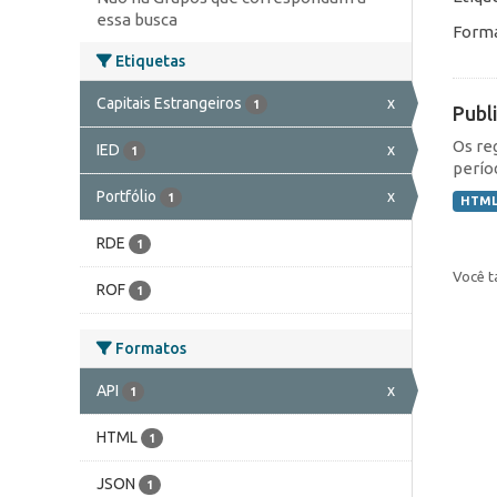
essa busca
Forma
Etiquetas
Capitais Estrangeiros
x
1
Publ
Os re
IED
x
1
perío
Portfólio
x
1
HTM
RDE
1
Você t
ROF
1
Formatos
API
x
1
HTML
1
JSON
1