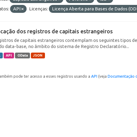
tos:
API
Licenças:
Licença Aberta para Bases de Dados (
icação dos registros de capitais estrangeiros
gistros de capitais estrangeiros contemplam os seguintes tipos d
do data-base, no âmbito do sistema de Registro Declaratório...
L
API
OData
JSON
ambém pode ter acesso a esses registros usando a
API
(veja
Documentação d