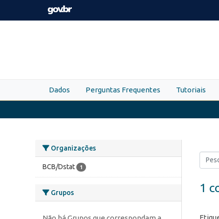
Skip to main content
Dados
Perguntas Frequentes
Tutoriais
Organizações
BCB/Dstat
1
1 c
Grupos
Etiqu
Não há Grupos que correspondam a