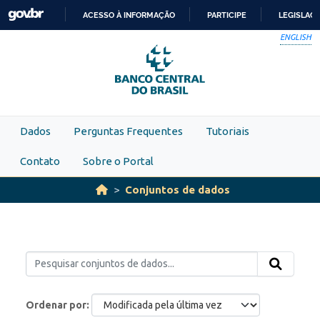
Skip to main content
ACESSO À INFORMAÇÃO
PARTICIPE
LEGISLAÇ
IR
ENGLISH
PARA
O
CONTEÚDO
Dados
Perguntas Frequentes
Tutoriais
Contato
Sobre o Portal
Conjuntos de dados
Ordenar por