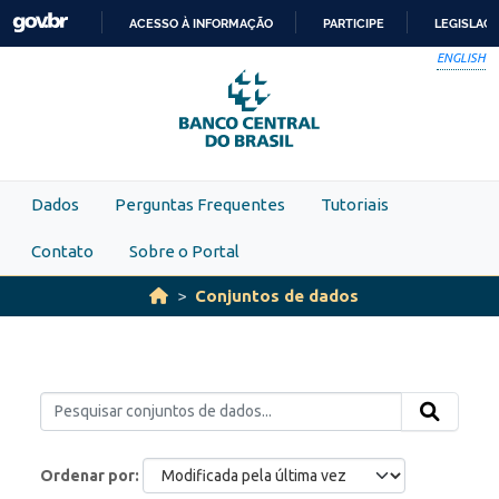
Skip to main content
ACESSO À INFORMAÇÃO
PARTICIPE
LEGISLAÇ
IR
ENGLISH
PARA
O
CONTEÚDO
Dados
Perguntas Frequentes
Tutoriais
Contato
Sobre o Portal
Conjuntos de dados
Ordenar por