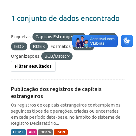
1 conjunto de dados encontrado
Etiquetas:
Capitais Estrangeiros
Portfólio
IED
RDE
Formatos:
HTML
Organizações:
BCB/Dstat
Filtrar Resultados
Publicação dos registros de capitais
estrangeiros
Os registros de capitais estrangeiros contemplam os
seguintes tipos de operações, criadas ou encerradas
em cada período data-base, no âmbito do sistema de
Registro Declaratório...
HTML
API
OData
JSON