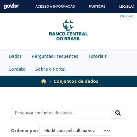
Skip to main content
ACESSO À INFORMAÇÃO
PARTICIPE
LEGISLAÇ
IR
ENGLISH
PARA
O
CONTEÚDO
Dados
Perguntas Frequentes
Tutoriais
Contato
Sobre o Portal
Conjuntos de dados
Ordenar por