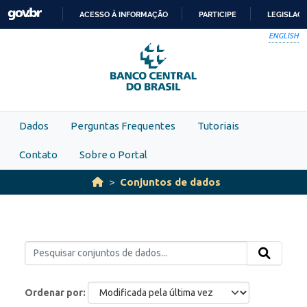
Skip to main content
ACESSO À INFORMAÇÃO
PARTICIPE
LEGISLAÇ
IR
ENGLISH
PARA
O
CONTEÚDO
Dados
Perguntas Frequentes
Tutoriais
Contato
Sobre o Portal
Conjuntos de dados
Ordenar por