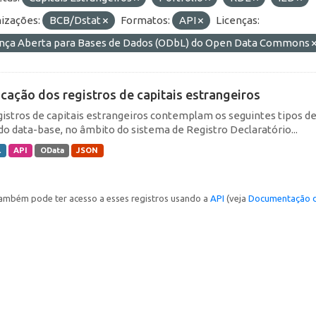
izações:
BCB/Dstat
Formatos:
API
Licenças:
ença Aberta para Bases de Dados (ODbL) do Open Data Commons
icação dos registros de capitais estrangeiros
gistros de capitais estrangeiros contemplam os seguintes tipos d
do data-base, no âmbito do sistema de Registro Declaratório...
L
API
OData
JSON
ambém pode ter acesso a esses registros usando a
API
(veja
Documentação d