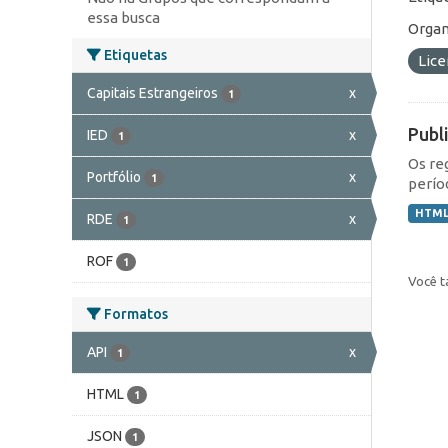
essa busca
Organ
Etiquetas
Lic
Capitais Estrangeiros
x
1
Publ
IED
x
1
Os re
Portfólio
x
1
perío
HTM
RDE
x
1
ROF
1
Você t
Formatos
API
x
1
HTML
1
JSON
1