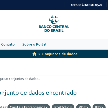
ACESSO À INFORMAÇÃO
IR
PARA
O
CONTEÚDO
Contato
Sobre o Portal
Conjuntos de dados
onjunto de dados encontrado
etas:
Capitais Estrangeiros
Portfólio
RDE
IED