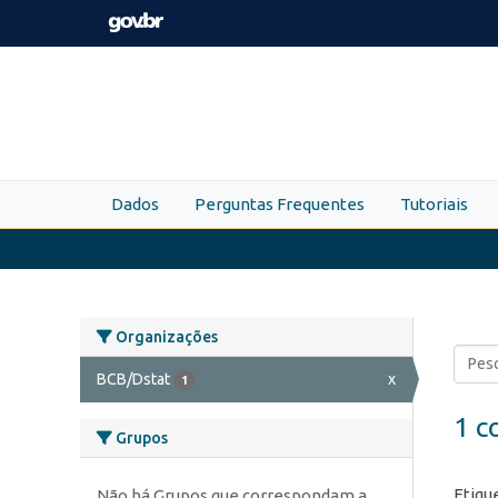
Skip to main content
Dados
Perguntas Frequentes
Tutoriais
Organizações
BCB/Dstat
x
1
1 c
Grupos
Etiqu
Não há Grupos que correspondam a