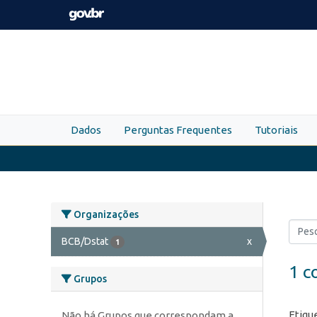
Skip to main content
Dados
Perguntas Frequentes
Tutoriais
Organizações
BCB/Dstat
x
1
1 c
Grupos
Etiqu
Não há Grupos que correspondam a