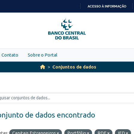
ACESSO À INFORMAÇÃO
IR
PARA
O
CONTEÚDO
Contato
Sobre o Portal
Conjuntos de dados
onjunto de dados encontrado
etas:
Capitais Estrangeiros
Portfólio
RDE
IED