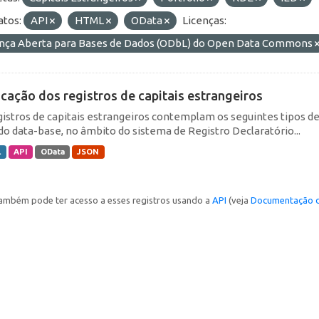
tos:
API
HTML
OData
Licenças:
ença Aberta para Bases de Dados (ODbL) do Open Data Commons
icação dos registros de capitais estrangeiros
gistros de capitais estrangeiros contemplam os seguintes tipos d
do data-base, no âmbito do sistema de Registro Declaratório...
L
API
OData
JSON
ambém pode ter acesso a esses registros usando a
API
(veja
Documentação d