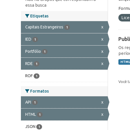
essa busca
Forma
Etiquetas
Lic
Capitais Estrangeiros
x
1
Publ
IED
x
1
Os re
Portfólio
x
1
perío
HTM
RDE
x
1
ROF
1
Você t
Formatos
API
x
1
HTML
x
1
JSON
1