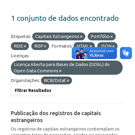
1 conjunto de dados encontrado
Etiquetas:
Capitais Estrangeiros
Portfólio
RDE
ROF
Formatos:
HTML
JSON
Licenças:
Licença Aberta para Bases de Dados (ODbL) do
Open Data Commons
Organizações:
BCB/Dstat
Filtrar Resultados
Publicação dos registros de capitais
estrangeiros
Os registros de capitais estrangeiros contemplam os
seguintes tipos de operações, criadas ou encerradas