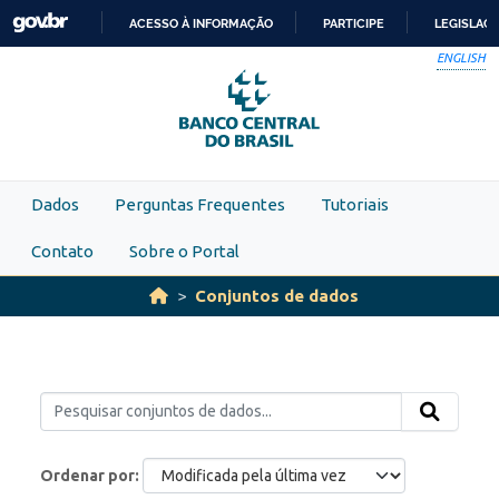
Skip to main content
ACESSO À INFORMAÇÃO
PARTICIPE
LEGISLAÇ
IR
ENGLISH
PARA
O
CONTEÚDO
Dados
Perguntas Frequentes
Tutoriais
Contato
Sobre o Portal
Conjuntos de dados
Ordenar por