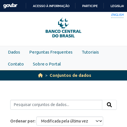
Skip to main content
ACESSO À INFORMAÇÃO
PARTICIPE
LEGISLAÇ
IR
ENGLISH
PARA
O
CONTEÚDO
Dados
Perguntas Frequentes
Tutoriais
Contato
Sobre o Portal
Conjuntos de dados
Ordenar por