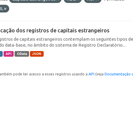
ML
icação dos registros de capitais estrangeiros
gistros de capitais estrangeiros contemplam os seguintes tipos d
do data-base, no âmbito do sistema de Registro Declaratório...
L
API
OData
JSON
ambém pode ter acesso a esses registros usando a
API
(veja
Documentação d