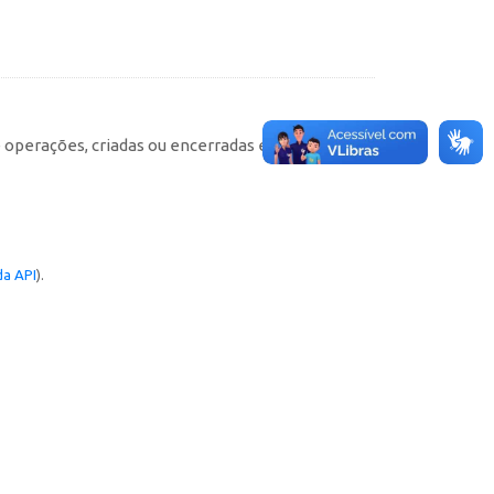
e operações, criadas ou encerradas em cada
a API
).