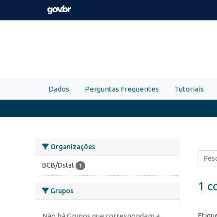
Skip to main content
Dados
Perguntas Frequentes
Tutoriais
Organizações
BCB/Dstat
1
1 c
Grupos
Etiqu
Não há Grupos que correspondam a