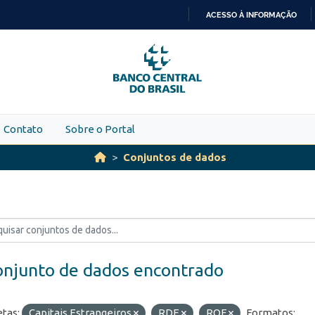
ACESSO À INFORMAÇÃO
IR
PARA
O
CONTEÚDO
Contato
Sobre o Portal
Conjuntos de dados
onjunto de dados encontrado
etas:
Capitais Estrangeiros
RDE
ROF
Formatos: