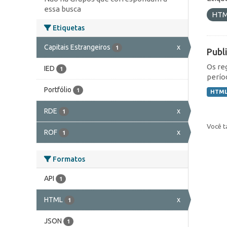
essa busca
HT
Etiquetas
Capitais Estrangeiros
x
1
Publ
Os re
IED
1
perío
Portfólio
1
HTM
RDE
x
1
Você t
ROF
x
1
Formatos
API
1
HTML
x
1
JSON
1