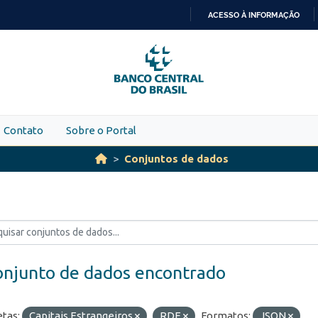
ACESSO À INFORMAÇÃO
IR
PARA
O
CONTEÚDO
Contato
Sobre o Portal
Conjuntos de dados
onjunto de dados encontrado
etas:
Capitais Estrangeiros
RDE
Formatos:
JSON