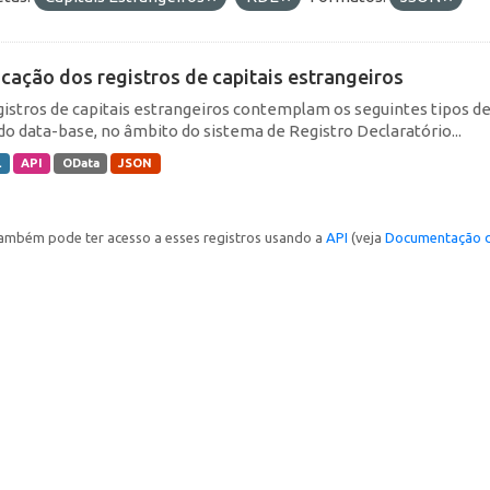
icação dos registros de capitais estrangeiros
gistros de capitais estrangeiros contemplam os seguintes tipos d
do data-base, no âmbito do sistema de Registro Declaratório...
L
API
OData
JSON
ambém pode ter acesso a esses registros usando a
API
(veja
Documentação d