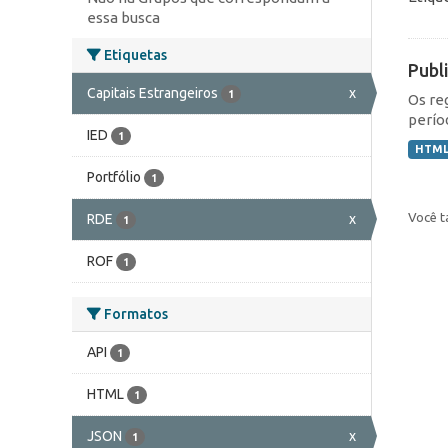
essa busca
Etiquetas
Publ
Capitais Estrangeiros
x
1
Os re
perío
IED
1
HTM
Portfólio
1
Você t
RDE
x
1
ROF
1
Formatos
API
1
HTML
1
JSON
x
1