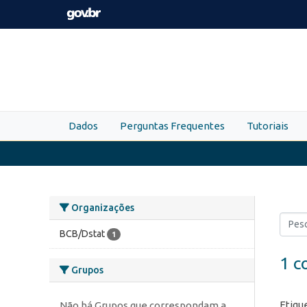
Skip to main content
Dados
Perguntas Frequentes
Tutoriais
Organizações
BCB/Dstat
1
1 c
Grupos
Etiqu
Não há Grupos que correspondam a