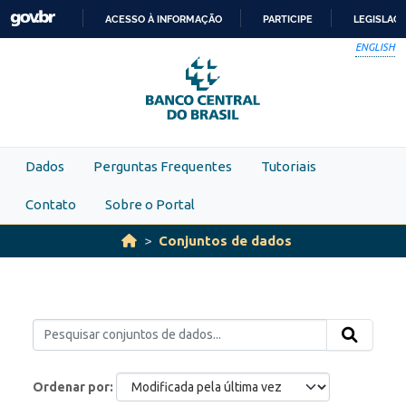
Skip to main content
ACESSO À INFORMAÇÃO
PARTICIPE
LEGISLAÇ
IR
ENGLISH
PARA
O
CONTEÚDO
Dados
Perguntas Frequentes
Tutoriais
Contato
Sobre o Portal
Conjuntos de dados
Ordenar por