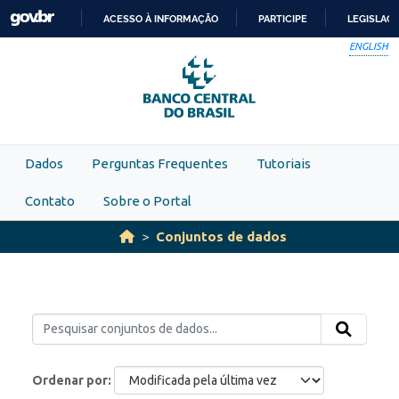
Skip to main content
ACESSO À INFORMAÇÃO
PARTICIPE
LEGISLAÇ
IR
ENGLISH
PARA
O
CONTEÚDO
Dados
Perguntas Frequentes
Tutoriais
Contato
Sobre o Portal
Conjuntos de dados
Ordenar por