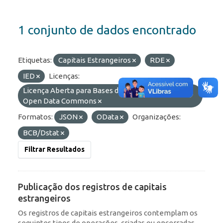
1 conjunto de dados encontrado
Etiquetas:
Capitais Estrangeiros
RDE
IED
Licenças:
Licença Aberta para Bases de Dados (ODbL) do
Open Data Commons
Formatos:
JSON
OData
Organizações:
BCB/Dstat
Filtrar Resultados
Publicação dos registros de capitais
estrangeiros
Os registros de capitais estrangeiros contemplam os
seguintes tipos de operações, criadas ou encerradas