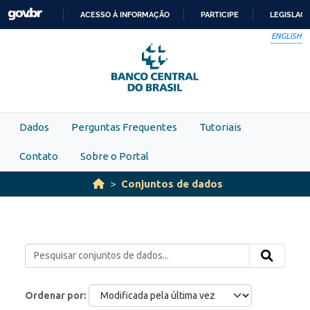
Skip to main content
ACESSO À INFORMAÇÃO
PARTICIPE
LEGISLAÇ
IR
ENGLISH
PARA
O
CONTEÚDO
Dados
Perguntas Frequentes
Tutoriais
Contato
Sobre o Portal
Conjuntos de dados
Ordenar por