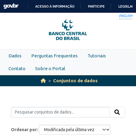
Skip to main content
ACESSO À INFORMAÇÃO
PARTICIPE
LEGISLAÇ
IR
ENGLISH
PARA
O
CONTEÚDO
Dados
Perguntas Frequentes
Tutoriais
Contato
Sobre o Portal
Conjuntos de dados
Ordenar por