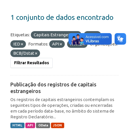
1 conjunto de dados encontrado
Etiquetas:
Capitais Estrangeiros
RDE
IED
Formatos:
API
HTML
Organizações:
BCB/Dstat
Filtrar Resultados
Publicação dos registros de capitais
estrangeiros
Os registros de capitais estrangeiros contemplam os
seguintes tipos de operações, criadas ou encerradas
em cada período data-base, no âmbito do sistema de
Registro Declaratório...
HTML
API
OData
JSON