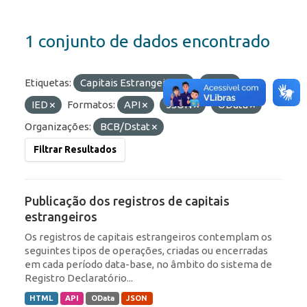
1 conjunto de dados encontrado
Etiquetas:
Capitais Estrangeiros
RDE
IED
Formatos:
API
JSON
OData
Organizações:
BCB/Dstat
Filtrar Resultados
Publicação dos registros de capitais
estrangeiros
Os registros de capitais estrangeiros contemplam os
seguintes tipos de operações, criadas ou encerradas
em cada período data-base, no âmbito do sistema de
Registro Declaratório...
HTML
API
OData
JSON