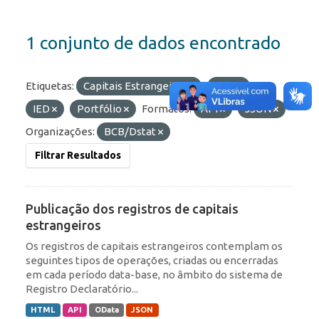
1 conjunto de dados encontrado
Etiquetas:
Capitais Estrangeiros
RDE
IED
Portfólio
Formatos:
API
JSON
Organizações:
BCB/Dstat
Filtrar Resultados
Publicação dos registros de capitais
estrangeiros
Os registros de capitais estrangeiros contemplam os
seguintes tipos de operações, criadas ou encerradas
em cada período data-base, no âmbito do sistema de
Registro Declaratório...
HTML
API
OData
JSON