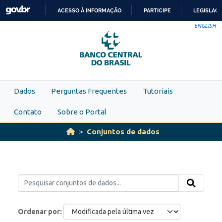
Skip to main content
ACESSO À INFORMAÇÃO
PARTICIPE
LEGISLAÇ
IR
ENGLISH
PARA
O
CONTEÚDO
Dados
Perguntas Frequentes
Tutoriais
Contato
Sobre o Portal
Conjuntos de dados
Ordenar por