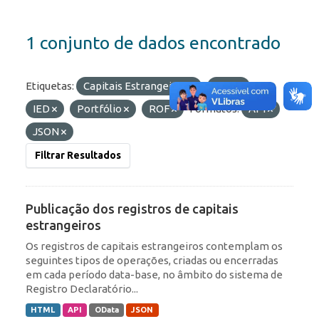
1 conjunto de dados encontrado
Etiquetas:
Capitais Estrangeiros
RDE
IED
Portfólio
ROF
Formatos:
API
JSON
Filtrar Resultados
Publicação dos registros de capitais
estrangeiros
Os registros de capitais estrangeiros contemplam os
seguintes tipos de operações, criadas ou encerradas
em cada período data-base, no âmbito do sistema de
Registro Declaratório...
HTML
API
OData
JSON