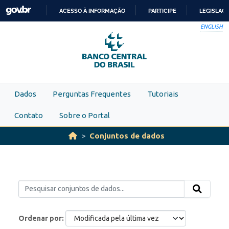
Skip to main content
ACESSO À INFORMAÇÃO
PARTICIPE
LEGISLAÇ
IR
ENGLISH
PARA
O
CONTEÚDO
Dados
Perguntas Frequentes
Tutoriais
Contato
Sobre o Portal
Conjuntos de dados
Ordenar por