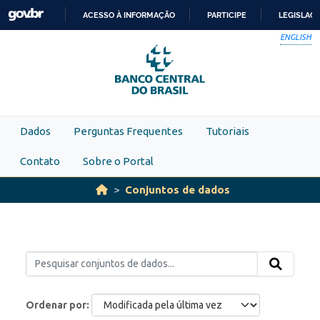
Skip to main content
ACESSO À INFORMAÇÃO
PARTICIPE
LEGISLAÇ
IR
ENGLISH
PARA
O
CONTEÚDO
Dados
Perguntas Frequentes
Tutoriais
Contato
Sobre o Portal
Conjuntos de dados
Ordenar por