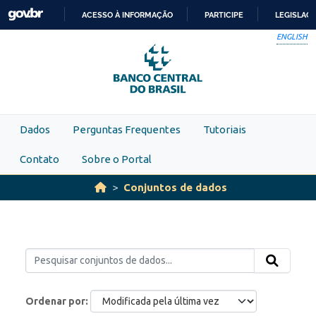
Skip to main content
ACESSO À INFORMAÇÃO
PARTICIPE
LEGISLAÇ
IR
ENGLISH
PARA
O
CONTEÚDO
Dados
Perguntas Frequentes
Tutoriais
Contato
Sobre o Portal
Conjuntos de dados
Ordenar por