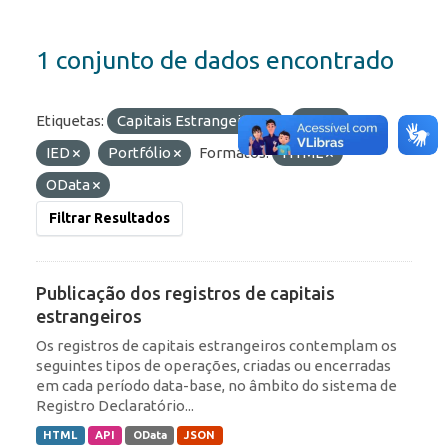
1 conjunto de dados encontrado
Etiquetas:
Capitais Estrangeiros
ROF
IED
Portfólio
Formatos:
HTML
OData
Filtrar Resultados
Publicação dos registros de capitais
estrangeiros
Os registros de capitais estrangeiros contemplam os
seguintes tipos de operações, criadas ou encerradas
em cada período data-base, no âmbito do sistema de
Registro Declaratório...
HTML
API
OData
JSON