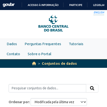
Skip to main content
ACESSO À INFORMAÇÃO
PARTICIPE
LEGISLAÇ
IR
ENGLISH
PARA
O
CONTEÚDO
Dados
Perguntas Frequentes
Tutoriais
Contato
Sobre o Portal
Conjuntos de dados
Ordenar por