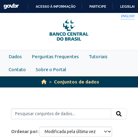
Skip to main content
ACESSO À INFORMAÇÃO
PARTICIPE
LEGISLAÇ
IR
ENGLISH
PARA
O
CONTEÚDO
Dados
Perguntas Frequentes
Tutoriais
Contato
Sobre o Portal
Conjuntos de dados
Ordenar por