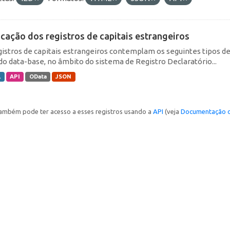
icação dos registros de capitais estrangeiros
gistros de capitais estrangeiros contemplam os seguintes tipos d
do data-base, no âmbito do sistema de Registro Declaratório...
L
API
OData
JSON
ambém pode ter acesso a esses registros usando a
API
(veja
Documentação d