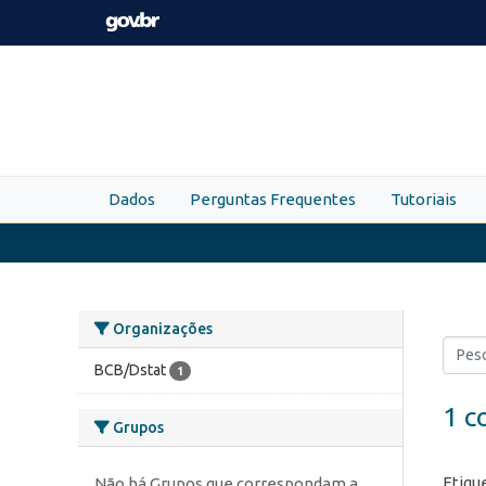
Skip to main content
Dados
Perguntas Frequentes
Tutoriais
Organizações
BCB/Dstat
1
1 c
Grupos
Etiqu
Não há Grupos que correspondam a