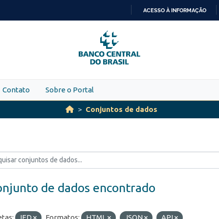
ACESSO À INFORMAÇÃO
IR
PARA
O
CONTEÚDO
Contato
Sobre o Portal
Conjuntos de dados
onjunto de dados encontrado
etas:
IED
Formatos:
HTML
JSON
API