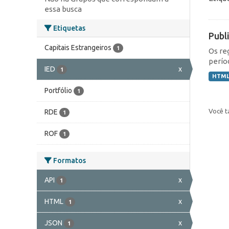
essa busca
Etiquetas
Publ
Capitais Estrangeiros
1
Os re
perío
IED
x
1
HTM
Portfólio
1
Você t
RDE
1
ROF
1
Formatos
API
x
1
HTML
x
1
JSON
x
1