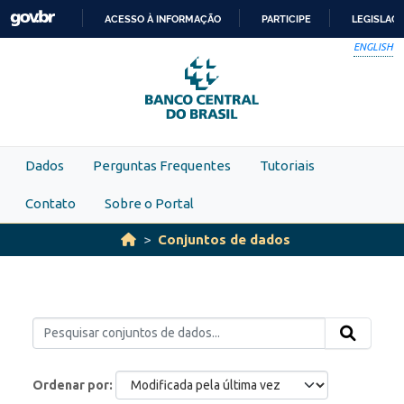
Skip to main content
ACESSO À INFORMAÇÃO
PARTICIPE
LEGISLAÇ
IR
ENGLISH
PARA
O
CONTEÚDO
Dados
Perguntas Frequentes
Tutoriais
Contato
Sobre o Portal
Conjuntos de dados
Ordenar por