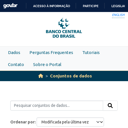
Skip to main content
ACESSO À INFORMAÇÃO
PARTICIPE
LEGISLAÇ
IR
ENGLISH
PARA
O
CONTEÚDO
Dados
Perguntas Frequentes
Tutoriais
Contato
Sobre o Portal
Conjuntos de dados
Ordenar por