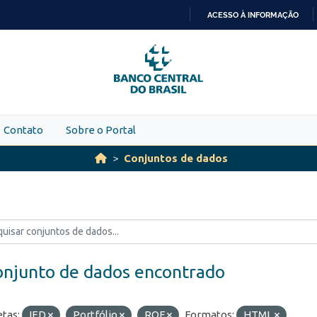
ACESSO À INFORMAÇÃO
IR
PARA
O
CONTEÚDO
Contato
Sobre o Portal
Conjuntos de dados
onjunto de dados encontrado
etas:
IED
Portfólio
ROF
Formatos:
HTML