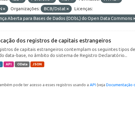
N
Organizações:
BCB/Dstat
Licenças:
ença Aberta para Bases de Dados (ODbL) do Open Data Commons
icação dos registros de capitais estrangeiros
gistros de capitais estrangeiros contemplam os seguintes tipos d
do data-base, no âmbito do sistema de Registro Declaratório...
L
API
OData
JSON
ambém pode ter acesso a esses registros usando a
API
(veja
Documentação d