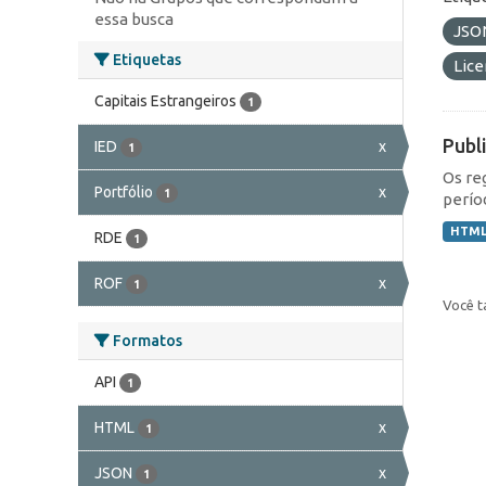
essa busca
JSO
Etiquetas
Lic
Capitais Estrangeiros
1
Publ
IED
x
1
Os re
Portfólio
x
1
perío
HTM
RDE
1
ROF
x
1
Você t
Formatos
API
1
HTML
x
1
JSON
x
1