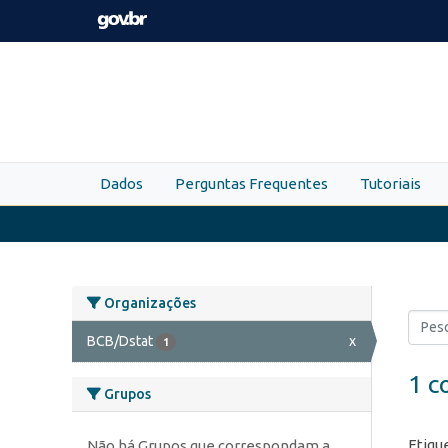
Skip to main content
Dados
Perguntas Frequentes
Tutoriais
Organizações
BCB/Dstat
x
1
1 c
Grupos
Etiqu
Não há Grupos que correspondam a