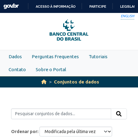
Skip to main content
ACESSO À INFORMAÇÃO
PARTICIPE
LEGISLAÇ
IR
ENGLISH
PARA
O
CONTEÚDO
Dados
Perguntas Frequentes
Tutoriais
Contato
Sobre o Portal
Conjuntos de dados
Ordenar por